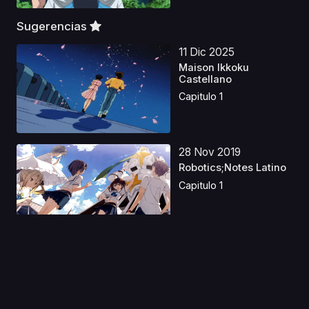
Sugerencias
11 Dic 2025
Maison Ikkoku
Castellano
Capitulo 1
28 Nov 2019
Robotics;Notes Latino
Capitulo 1
15 Ago 2020
Boku no Hero
Academia: Ikinokore!
Kesshi...
Capitulo 1