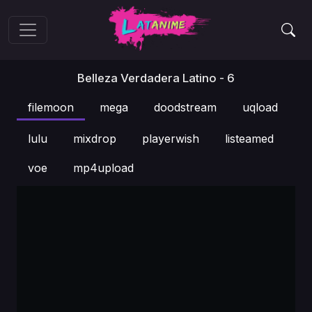
Belleza Verdadera Latino - 6
filemoon
mega
doodstream
uqload
lulu
mixdrop
playerwish
listeamed
voe
mp4upload