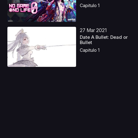
Capitulo 1
27 Mar 2021
Date A Bullet: Dead or
Bullet
Capitulo 1
19 Dic 2021
Hayate no Gotoku!
Can't Take My Eyes
Off...
Capitulo 1
28 Abr 2023
Violet Evergarden
Gaiden: Eien to Jidou
...