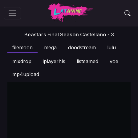
Beastars Final Season Castellano - 3
filemoon
mega
doodstream
lulu
mixdrop
iplayerhls
listeamed
voe
mp4upload