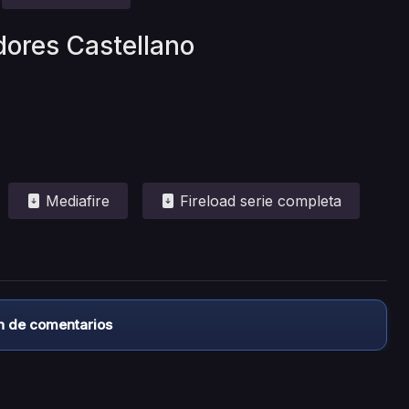
dores Castellano
Mediafire
Fireload serie completa
n de comentarios
almacena ningún archivo/video en sus servidores, ni enlaz