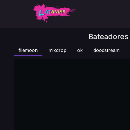
Bateadores 
filemoon
mixdrop
ok
doodstream