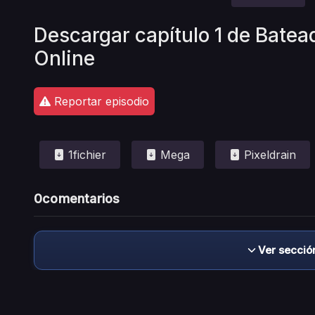
Descargar capítulo 1 de Batea
Online
Reportar episodio
1fichier
Mega
Pixeldrain
0
comentarios
Ver secció
Descargo de responsabilidad: este sitio no 