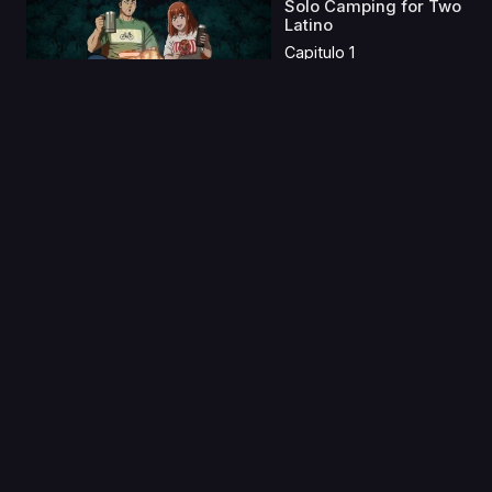
Solo Camping for Two
Latino
Capitulo 1
14 Oct 2021
180 Byou de Kimi no
Mimi wo Shiawase ni
...
Capitulo 1
05 Abr 2020
Shachou, Battle no
Jikan Desu!
Capitulo 1
01 Jun 2023
The Misfit of Demon