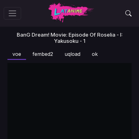
BanG Dream! Movie: Episode Of Roselia - I:
Yakusoku - 1
voe
fembed2
uqload
ok