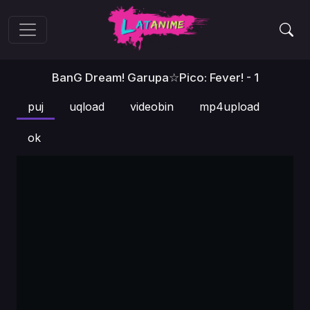
BanG Dream! Garupa☆Pico: Fever! - 1
puj
uqload
videobin
mp4upload
ok