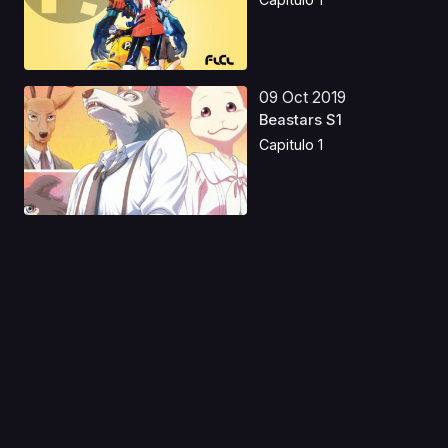
09 Oct 2019
Beastars S1
Capitulo 1
02 Mar 2023
La Magia de Zero
Castellano
Capitulo 1
13 Mar 2026
Re:Zero kara Hajimeru
Isekai Seikatsu S2...