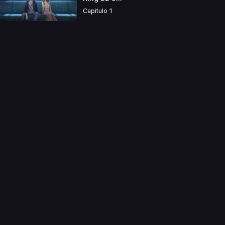
Capitulo 1
a directamente. Ningun video se encuentra