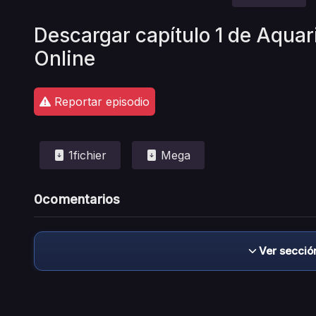
Descargar capítulo 1 de Aquar
Online
Reportar episodio
1fichier
Mega
0
comentarios
Ver secció
Descargo de responsabilidad: este sitio no 