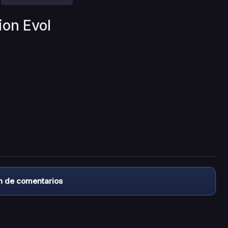
ion Evol
n de comentarios
almacena ningún archivo/video en sus servidores, ni enlaz