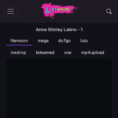
Anne Shirley Latino - 1
filemoon
mega
do7go
lulu
mxdrop
listeamed
voe
mp4upload