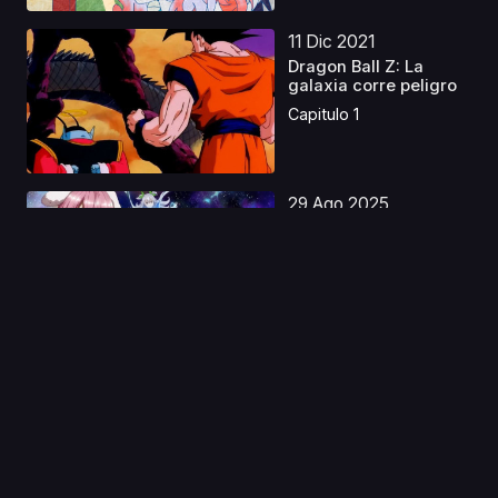
11 Dic 2021
Dragon Ball Z: La
galaxia corre peligro
Capitulo 1
29 Ago 2025
Dokyuu Hentai HxEros
Capitulo 1
22 Ago 2025
Fullmetal Alchemist:
Brotherhood OVAS
Ca...
Capitulo 1