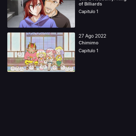
of Billiards
Capitulo 1
27 Ago 2022
Chimimo
Capitulo 1
03 Oct 2019
Aa! Megami-sama!:
Tatakau Tsubasa
Capitulo 1
31 Ago 2023
Saving 80,000 Gold in