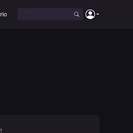
rio
a
1