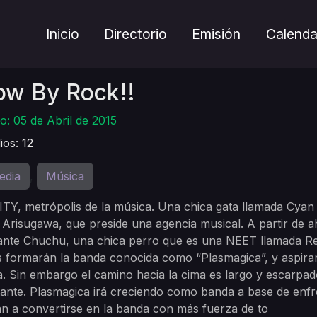
Inicio
Directorio
Emisión
Calenda
ow By Rock!!
o: 05 de Abril de 2015
ios: 12
edia
Música
,
TY, metrópolis de la música. Una chica gata llamada Cyan y 
Arisugawa, que preside una agencia musical. A partir de a
ante Chuchu, una chica perro que es una NEET llamada Ret
 formarán la banda conocida como “Plasmagica”, y aspirará
. Sin embargo el camino hacia la cima es largo y escarpa
ante. Plasmagica irá creciendo como banda a base de enfre
án a convertirse en la banda con más fuerza de to