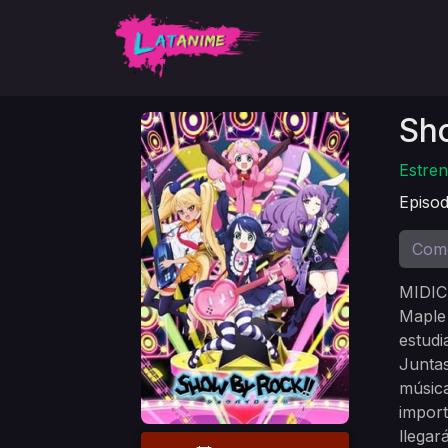
Sh
Estren
Episod
Com
MIDICI
Maple 
estudi
Juntas
música
import
llegar