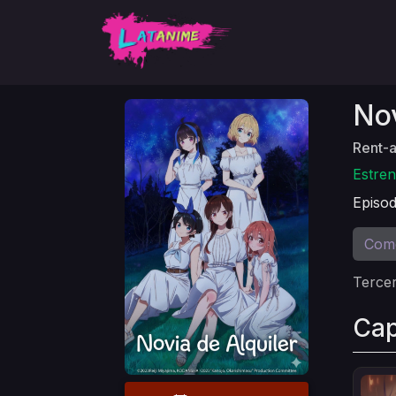
Nov
Rent-a
Estren
Episod
Com
Terce
Cap