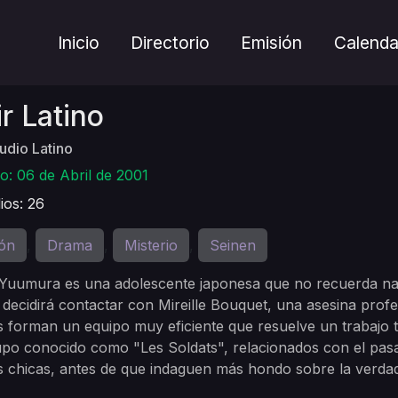
Inicio
Directorio
Emisión
Calenda
r Latino
udio Latino
o: 06 de Abril de 2001
ios: 26
ón
Drama
Misterio
Seinen
,
,
,
 Yuumura es una adolescente japonesa que no recuerda nad
 decidirá contactar con Mireille Bouquet, una asesina profes
forman un equipo muy eficiente que resuelve un trabajo t
po conocido como "Les Soldats", relacionados con el pasado
s chicas, antes de que indaguen más hondo sobre la verdad