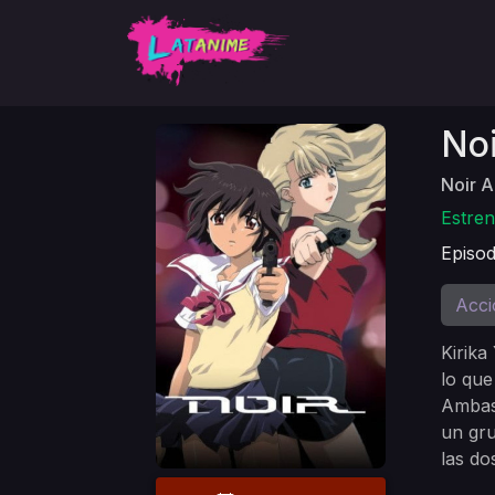
Noi
Noir A
Estren
Episod
Acci
Kirika
lo que
Ambas 
un gru
las do