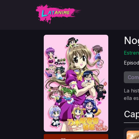
No
Estren
Episod
Com
La his
ella e
Cap