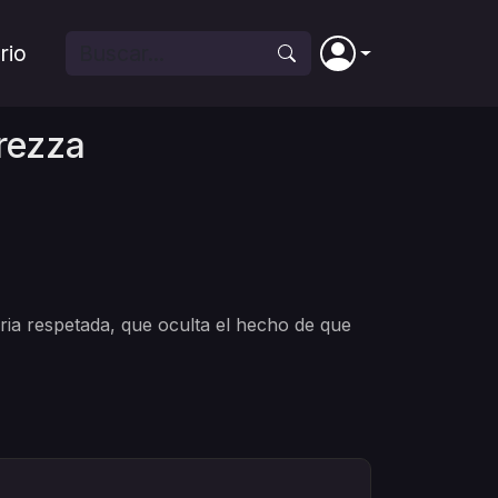
rio
rezza
aria respetada, que oculta el hecho de que