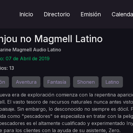
Inicio
Directorio
Emisión
Calenda
njou no Magmell Latino
arine Magmell Audio Latino
o: 07 de Abril de 2019
ios: 13
ón
Aventura
Fantasía
Shonen
Latino
,
,
,
,
eva era de exploración comienza con la repentina apari
l. El vasto tesoro de recursos naturales nunca antes vist
paisaje. Sin embargo, lo desconocido no siempre es dócil. P
da como "pescadores" se especializa en tratar con la pelig
pescadores es el altamente cualificado y experimentado In
e para los clientes con la ayuda de su asistente, Zero.