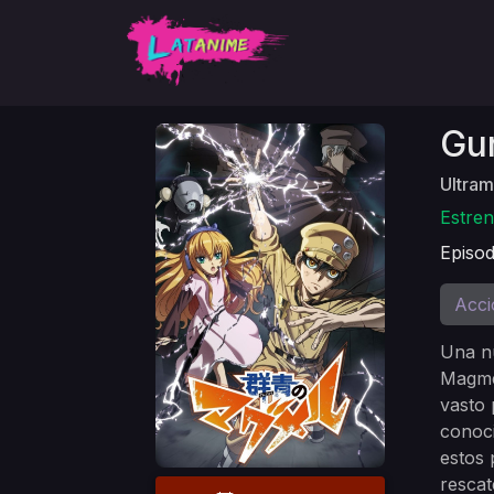
Gu
Ultram
Estren
Episod
Acci
Una nu
Magmel
vasto 
conoci
estos 
rescat