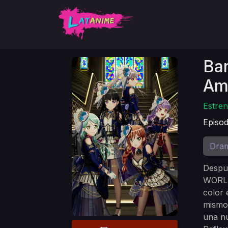
Ban
Am
Estren
Episod
Dra
Despu
WORLD 
color 
mismos
una nu