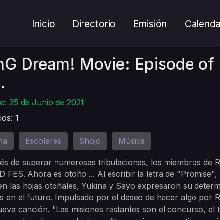
Inicio
Directorio
Emisión
Calenda
G Dream! Movie: Episode of Ro
.
o: 25 de Junio de 2021
ios: 1
ma
Escolares
Shojo
Música
,
,
,
és de superar numerosas tribulaciones, los miembros de 
FES. Ahora es otoño ... Al escribir la letra de "Promise",
en las hojas otoñales, Yukina y Sayo expresaron su determ
 en el futuro. Impulsado por el deseo de hacer algo por
eva canción. "Las misiones restantes son el concurso, e