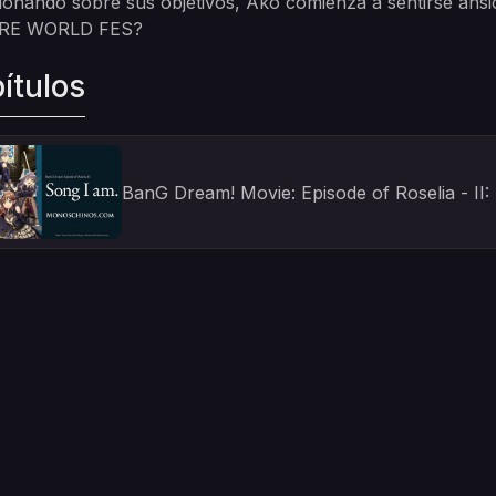
ionando sobre sus objetivos, Ako comienza a sentirse ansio
RE WORLD FES?
ítulos
BanG Dream! Movie: Episode of Roselia - II: 