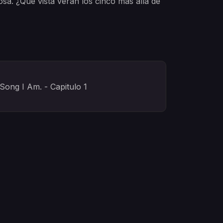
sa. ¿Qué vista verán los cinco más allá de
Song I Am. - Capitulo 1