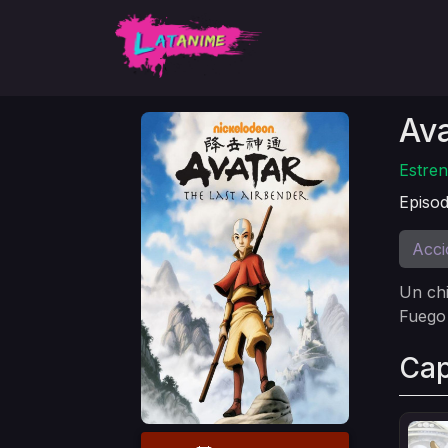
Ava
Estren
Episod
Acci
Un chi
Fuego 
Cap